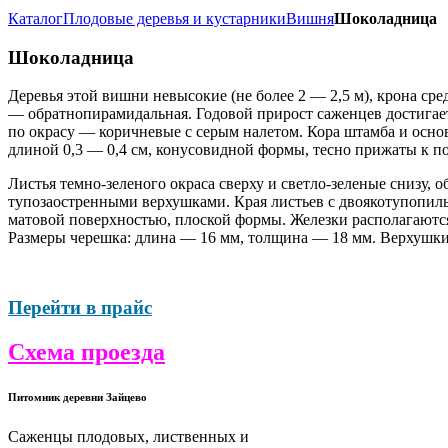
Каталог
Плодовые деревья и кустарники
Вишня
Шоколадница
Шоколадница
Деревья этой вишни невысокие (не более 2 — 2,5 м), крона ср
— обратнопирамидальная. Годовой прирост саженцев достигает
по окрасу — коричневые с серым налетом. Кора штамба и осно
длиной 0,3 — 0,4 см, конусовидной формы, тесно прижаты к п
Листья темно-зеленого окраса сверху и светло-зеленые снизу,
тупозаостренными верхушками. Края листьев с двоякотупопиль
матовой поверхностью, плоской формы. Железки располагаются 
Размеры черешка: длина — 16 мм, толщина — 18 мм. Верхушки
Перейти в прайс
Схема проезда
Питомник деревни Зайцево
Саженцы плодовых, лиственных и