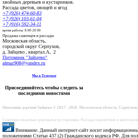
хвойных деревьев и кустарников.
Рассада цветов, овощей и ягод
+7 (926) 474-60-83
+7 (926) 103-61-04
+7 (916) 592-34-11
время работы: 8.00-20.00
Продажа саженцев и рассады
Московская область,
городской округ Серпухов
,
д. Зайцево , квартал.А, 2
Питомник "Зайцево"
almaz908@yandex.ru
Мы в Телеграм
Присоединяйтесь чтобы следить за
последними новостями
Питомник деревни Зайцево © 2017 - 2026 Московская область, Серпухов
Саженцы плодовых деревьев и кустарников. Рассада однолетних и многолетн
Внимание. Данный интернет-сайт носит информационный 
положениями Статьи 437 (2) Гражданского кодекса РФ. Для по