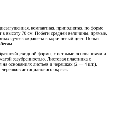
еднезагущенная, компактная, приподнятая, по форме
 в высоту 70 см. Побеги средней величины, прямые,
вных сучьев окрашена в коричневый цвет. Почки
обегам.
 обратнояйцевидной формы, с острыми основаниями и
чатой зазубренностью. Листовая пластинка с
на основаниях листьев и черешках (2 — 4 шт.).
 черешков антоцианового окраса.