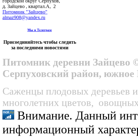
городской округ Серпухов
,
д. Зайцево , квартал.А, 2
Питомник "Зайцево"
almaz908@yandex.ru
Мы в Телеграм
Присоединяйтесь чтобы следить
за последними новостями
Питомник деревни Зайцево ©
Серпуховский район, южное
Саженцы плодовых деревьев и 
многолетних цветов, овощных 
Внимание. Данный инт
информационный характер