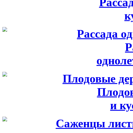
Расса
к
Р
одноле
Плодо
и к