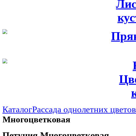
Лис
ку
Цв
Каталог
Рассада однолетних цвето
Многоцветковая
Петуния Многоцветковая