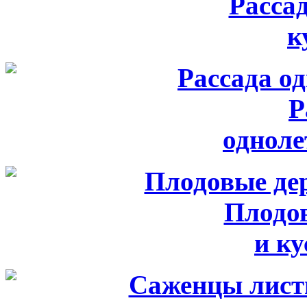
Расса
к
Р
одноле
Плодо
и к