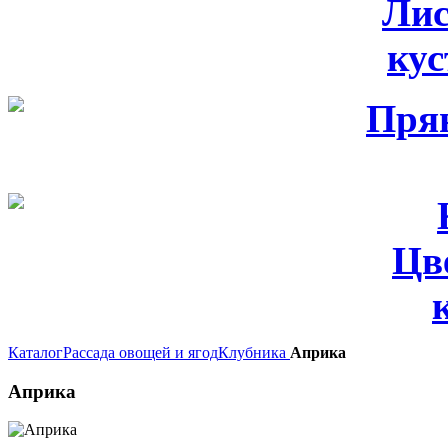
Лис
ку
Цв
Каталог
Рассада овощей и ягод
Клубника
Априка
Априка