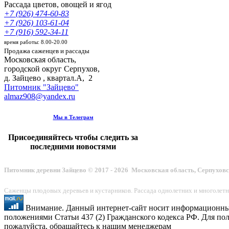
Рассада цветов, овощей и ягод
+7 (926) 474-60-83
+7 (926) 103-61-04
+7 (916) 592-34-11
время работы: 8.00-20.00
Продажа саженцев и рассады
Московская область,
городской округ Серпухов
,
д. Зайцево , квартал.А, 2
Питомник "Зайцево"
almaz908@yandex.ru
Мы в Телеграм
Присоединяйтесь чтобы следить за
последними новостями
Питомник деревни Зайцево © 2017 - 2026 Московская область, Серпухов
Саженцы плодовых деревьев и кустарников. Рассада однолетних и многолетн
Внимание. Данный интернет-сайт носит информационный 
положениями Статьи 437 (2) Гражданского кодекса РФ. Для по
пожалуйста, обращайтесь к нашим менеджерам