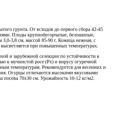
того грунта. От всходов до первого сбора 42-45
лиями. Плоды крупнобугорчатые, белошипые,
3,0-3,8 см, массой 85-90 г. Кожица нежная, с
не высветляется при повышенных температурах.
ной и зарубежной селекции по устойчивости к
ью к мучнистой росе (Px) и вирусу огуречной
ым температурам. Рекомендуется для весенних и
делия. Огурцы отличаются высокими вкусовыми
а посева 70х30 см. Урожайность 10-12 кг/м2.