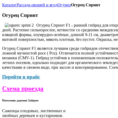
Каталог
Рассада овощей и ягод
Огурец
Огурец Спринт
Огурец Спринт
Огурец Спринт F1 - ранний гибрид для откры
дней. Растение сильнорослое, ветвистое со средними междоуз
изящной формы, изумрудно-зелёные, длиной 9-11 см, диаметром 
матовой поверхностью, мякоть плотная, без пустот. Окраска, 
Огурец Спринт F1 является лучшим среди гибридов отечествен
ложной мучнистой росе ( Pcu). Отличается полной устойчивост
мозаики (CMV-1). Гибрид устойчив к пониженным положительн
летних посевов, идеально подходит для органического земле
качествами в свежем виде, при засоле и консервировании. Схем
Перейти в прайс
Схема проезда
Питомник деревни Зайцево
Саженцы плодовых, лиственных и
хвойных деревьев и кустарников.