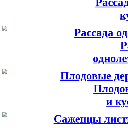
Расса
к
Р
одноле
Плодо
и к