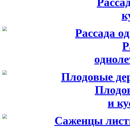
Расса
к
Р
одноле
Плодо
и к