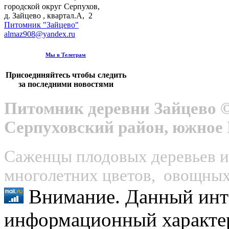
городской округ Серпухов
,
д. Зайцево , квартал.А, 2
Питомник "Зайцево"
almaz908@yandex.ru
Мы в Телеграм
Присоединяйтесь чтобы следить
за последними новостями
Питомник деревни Зайцево ©
Серпуховский район, южное
Саженцы плодовых деревьев и 
многолетних цветов, овощных 
Внимание. Данный инт
информационный характер