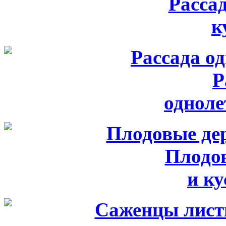
Расса
к
Р
одноле
Плодо
и к