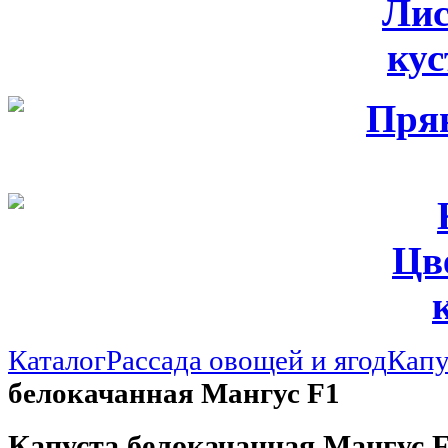
Лис
ку
Цв
Каталог
Рассада овощей и ягод
Капу
белокачанная Мангус F1
Капуста белокачанная Мангус 