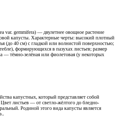
cea var. gemmifera) — двулетнее овощное растение
товой капусты. Характерные черты: высокий плотный
ья (до 40 см) с гладкой или волнистой поверхностью;
тебле), формирующихся в пазухах листьев; размер
ка — тёмно‑зелёная или фиолетовая (у некоторых
йства капустных, который представляет собой
Цвет листьев — от светло-жёлтого до бледно-
ральный. Родиной этого вида капусты является
..