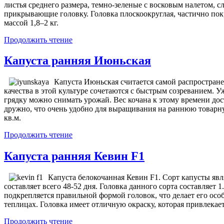
листья среднего размера, темно-зеленые с восковым налетом, 
прикрывающие головку. Головка плоскоокруглая, частично покры
массой 1,8–2 кг.
Продолжить чтение
Капуста ранняя Июньская
Капуста Июньская считается самой распростран
качества в этой культуре сочетаются с быстрым созреванием. У
грядку можно снимать урожай. Вес кочана к этому времени дост
дружно, что очень удобно для выращивания на раннюю товарну
кв.м.
Продолжить чтение
Капуста ранняя Кевин F1
Капуста белокочанная Кевин F1. Сорт капусты явл
составляет всего 48-52 дня. Головка данного сорта составляет 1
подкрепляется правильной формой головок, что делает его ос
теплицах. Головка имеет отличную окраску, которая привлекает
Продолжить чтение