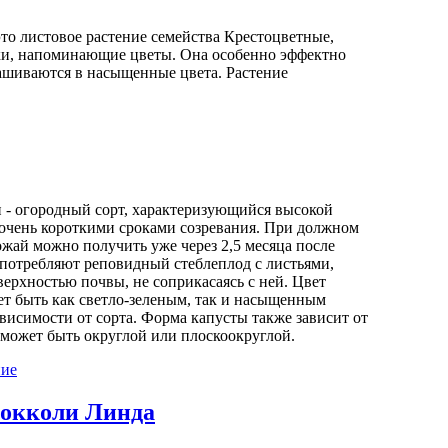
это листовое растение семейства Крестоцветные,
ки, напоминающие цветы. Она особенно эффектно
ашиваются в насыщенные цвета. Растение
и - огородный сорт, характеризующийся высокой
очень короткими сроками созревания. При должном
жай можно получить уже через 2,5 месяца после
употребляют реповидный стеблеплод с листьями,
ерхностью почвы, не соприкасаясь с ней. Цвет
ет быть как светло-зеленым, так и насыщенным
висимости от сорта. Форма капусты также зависит от
 может быть округлой или плоскоокруглой.
ние
рокколи Линда