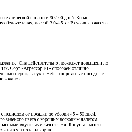
о технической спелости 90-100 дней. Кочан
я бело-зеленая, массой 3.0-4.5 кг. Вкусовые качества
 название. Она действительно проявляет повышенную
иях. Сорт «Агрессор F1» способен отлично
ельный период засухи. Неблагоприятные погодные
е кочанов.
с периодом от посадки до уборки 45 – 50 дней.
о зелёного цвета с хорошим восковым налётом,
рекрасными вкусовыми качествами. Капуста высоко
хранится в поле на корню.