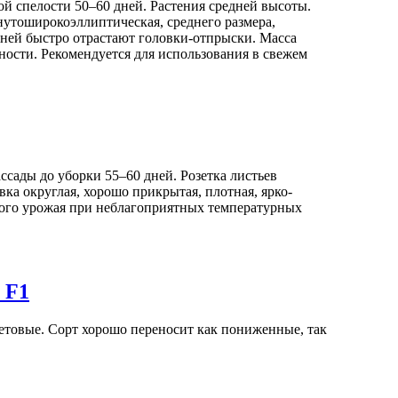
й спелости 50–60 дней. Растения средней высоты.
нутоширокоэллиптическая, среднего размера,
 дней быстро отрастают головки-отпрыски. Масса
шности. Рекомендуется для использования в свежем
сады до уборки 55–60 дней. Розетка листьев
вка округлая, хорошо прикрытая, плотная, ярко-
ьного урожая при неблагоприятных температурных
 F1
летовые. Сорт хорошо переносит как пониженные, так