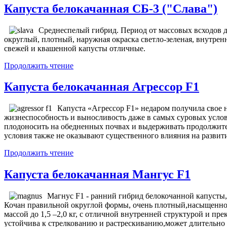
Капуста белокачанная СБ-3 ("Слава")
Среднеспелый гибрид. Период от массовых всходов д
округлый, плотный, наружная окраска светло-зеленая, внутрення
свежей и квашенной капусты отличные.
Продолжить чтение
Капуста белокачанная Агрессор F1
Капуста «Агрессор F1» недаром получила свое
жизнеспособность и выносливость даже в самых суровых услов
плодоносить на обедненных почвах и выдерживать продолжит
условия также не оказывают существенного влияния на развити
Продолжить чтение
Капуста белокачанная Мангус F1
Магнус F1 - ранний гибрид белокочанной капусты, 
Кочан правильной округлой формы, очень плотный,насыщенног
массой до 1,5 –2,0 кг, с отличной внутренней структурой и п
устойчива к стрелкованию и растрескиванию,может длительно 