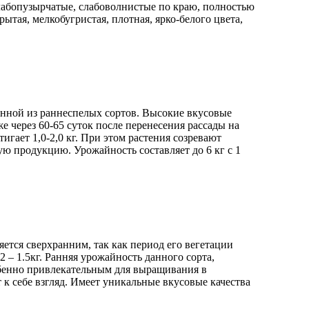
слабопузырчатые, слабоволнистые по краю, полностью
тая, мелкобугристая, плотная, ярко-белого цвета,
енной из раннеспелых сортов. Высокие вкусовые
же через 60-65 суток после перенесения рассады на
игает 1,0-2,0 кг. При этом растения созревают
ю продукцию. Урожайность составляет до 6 кг с 1
яется сверхранним, так как период его вегетации
.2 – 1.5кг. Ранняя урожайность данного сорта,
обенно привлекательным для выращивания в
 к себе взгляд. Имеет уникальные вкусовые качества