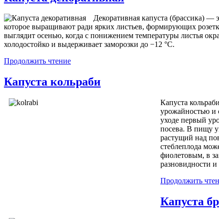
Декоративная капуста (брассика) — 
которое выращивают ради ярких листьев, формирующих розет
выглядит осенью, когда с понижением температуры листья окр
холодостойко и выдерживает заморозки до −12 °C.
Продолжить чтение
Капуста кольраби
Капуста кольраб
урожайностью и 
уходе первый уро
посева. В пищу 
растущий над пов
стеблеплода мож
фиолетовым, в за
разновидности и
Продолжить чте
Капуста б