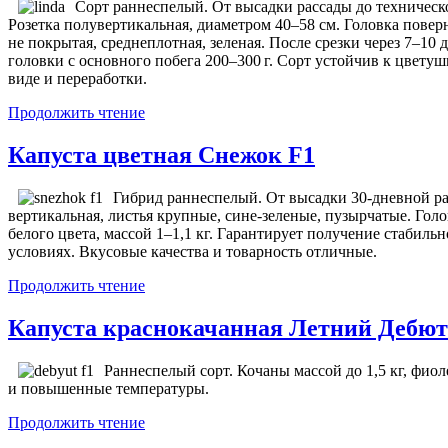
Сорт раннеспелый. От высадки рассады до техническо
Розетка полувертикальная, диаметром 40–58 см. Головка повер
не покрытая, среднеплотная, зеленая. После срезки через 7–10
головки с основного побега 200–300 г. Сорт устойчив к цвету
виде и переработки.
Продолжить чтение
Капуста цветная Снежок F1
Гибрид раннеспелый. От высадки 30-дневной рас
вертикальная, листья крупные, сине-зеленые, пузырчатые. Голо
белого цвета, массой 1–1,1 кг. Гарантирует получение стабил
условиях. Вкусовые качества и товарность отличные.
Продолжить чтение
Капуста краснокачанная Летний Дебют
Раннеспелый сорт. Кочаны массой до 1,5 кг, фио
и повышенные температуры.
Продолжить чтение