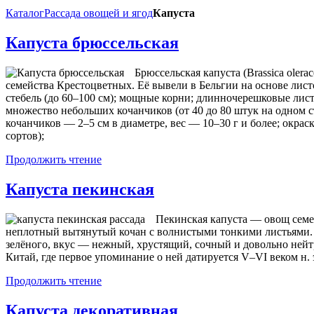
Каталог
Рассада овощей и ягод
Капуста
Капуста брюссельская
Брюссельская капуста (Brassica olera
семейства Крестоцветных. Её вывели в Бельгии на основе лис
стебель (до 60–100 см); мощные корни; длинночерешковые лист
множество небольших кочанчиков (от 40 до 80 штук на одном с
кочанчиков — 2–5 см в диаметре, вес — 10–30 г и более; окрас
сортов);
Продолжить чтение
Капуста пекинская
Пекинская капуста — овощ семе
неплотный вытянутый кочан с волнистыми тонкими листьями. 
зелёного, вкус — нежный, хрустящий, сочный и довольно нейт
Китай, где первое упоминание о ней датируется V–VI веком н. э
Продолжить чтение
Капуста декоративная