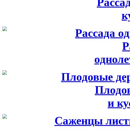
Расса
к
Р
одноле
Плодо
и к