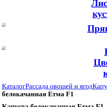
Лис
ку
Цв
Каталог
Рассада овощей и ягод
Капу
белокачанная Етма F1
Капуста белокачанная Етма F1